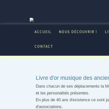
ACCUEIL
NOUS DÉCOUVRIR !
L
CONTACT
Livre d'or musique des ancie
Dans chacun de ses déplacements la Musi
et les personalités présentes.
En plus de 40 ans d'existence ce sont pa
d'associations.