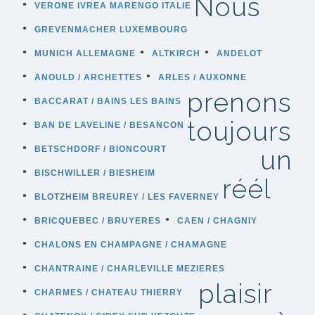
Nous
VERONE IVREA MARENGO ITALIE
GREVENMACHER LUXEMBOURG
MUNICH ALLEMAGNE
ALTKIRCH
ANDELOT
ANOULD / ARCHETTES
ARLES / AUXONNE
prenons
BACCARAT / BAINS LES BAINS
toujours
BAN DE LAVELINE / BESANCON
BETSCHDORF / BIONCOURT
un
BISCHWILLER / BIESHEIM
réél
BLOTZHEIM BREUREY / LES FAVERNEY
BRICQUEBEC / BRUYERES
CAEN / CHAGNIY
CHALONS EN CHAMPAGNE / CHAMAGNE
CHANTRAINE / CHARLEVILLE MEZIERES
plaisir
CHARMES / CHATEAU THIERRY