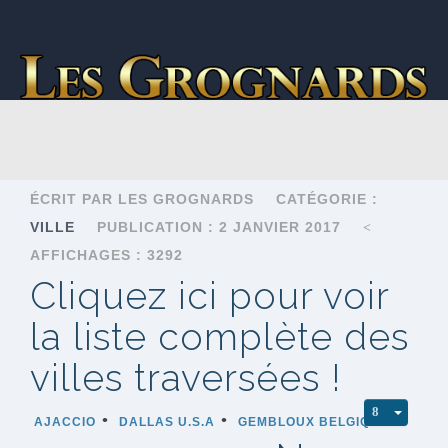
ÉCRIT PAR
LES GROGNARDS
CATÉGORIE :
VILLE
PUBLICATION : 2 JANVIER 2017
AFFICHAGES : 3292
Cliquez ici pour voir
la liste complète des
villes traversées !
AJACCIO
DALLAS U.S.A
GEMBLOUX BELGIQUE